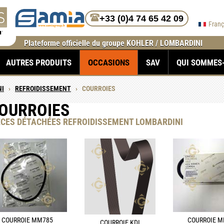
+33 (0)4 74 65 42 09
Fran
Plateforme officielle du groupe KOHLER / LOMBARDINI
AUTRES PRODUITS
OCCASIONS
SAV
QUI SOMMES
NI
›
REFROIDISSEMENT
›
COURROIES
OURROIES
ÈCES DÉTACHÉES REFROIDISSEMENT
LOMBARDINI
COURROIE MM785
COURROIE 
COURROIE KDI