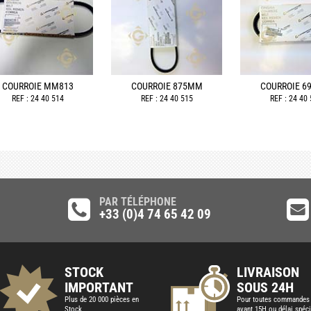
COURROIE MM813
COURROIE 875MM
COURROIE 
REF : 24 40 514
REF : 24 40 515
REF : 24 40
PAR TÉLÉPHONE
+33 (0)4 74 65 42 09
STOCK
LIVRAISON
IMPORTANT
SOUS 24H
Plus de 20 000 pièces en
Pour toutes commandes
Stock
avant 15H ou délai spéci