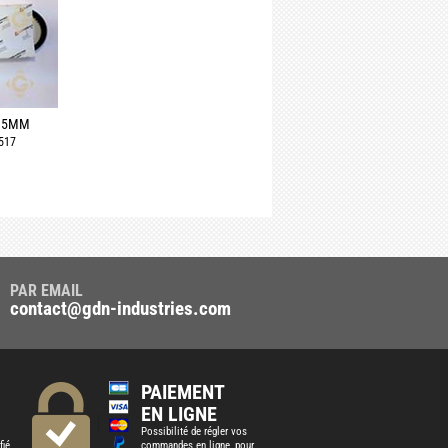
695MM
 517
PAR EMAIL
contact@gdn-industries.com
PAIEMENT
EN LIGNE
Possibilité de régler vos
fié
commandes en ligne, pour