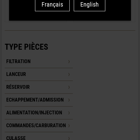
Français
English
ALTERNATEUR 14V
ALTERNATEUR
REF : 11 57 422
REF : 11 57 518
TYPE PIÈCES
FILTRATION
LANCEUR
RÉSERVOIR
ECHAPPEMENT/ADMISSION
ALIMENTATION/INJECTION
COMMANDES/CARBURATION
CULASSE