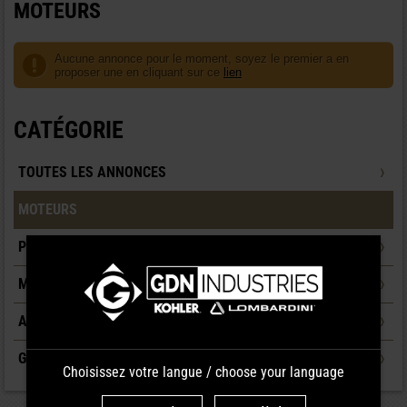
MOTEURS
Aucune annonce pour le moment, soyez le premier a en
proposer une en cliquant sur ce
lien
CATÉGORIE
TOUTES LES ANNONCES
MOTEURS
PIÈCES DÉTACHÉES
MACHINES
AUTRES
GROUPE ÉLECTROGÈNE
Choisissez votre langue / choose your language