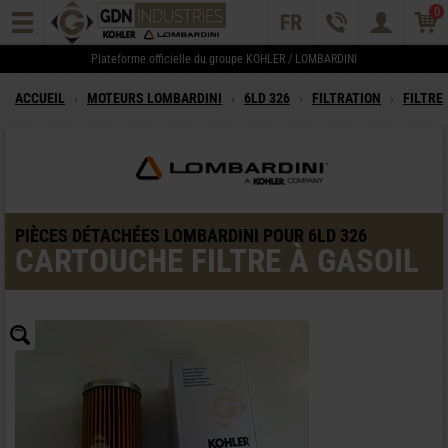
0
Plateforme officielle du groupe KOHLER / LOMBARDINI
ACCUEIL
›
MOTEURS LOMBARDINI
›
6LD 326
›
FILTRATION
›
FILTRE
PIÈCES DÉTACHÉES LOMBARDINI POUR 6LD 326
CARTOUCHE FILTRE À GASOIL