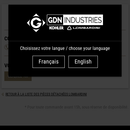
VOS PIÈCES LIVRÉES
SOUS 24H
*
COMMANDE MAGASIN :
+33 (0)4 74 65 42 09
Choisissez votre langue / choose your language
Français
English
VOUS CHERCHEZ UN PRODUIT SIMILAIRE ?
CLIQUEZ-ICI
RETOUR À LA LISTE DES PIÈCES DÉTACHÉES LOMBARDINI
* Pour toute commande avant 15h, sous réserve de disponibilité.