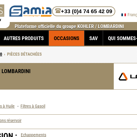
+33 (0)4 74 65 42 09
Fran
Plateforme officielle du groupe KOHLER / LOMBARDINI
AUTRES PRODUITS
OCCASIONS
SAV
QUI SOMMES
30
›
PIÈCES DÉTACHÉES
 LOMBARDINI
es à Huile
-
Filtres à Gasoil
ns réservoir
ION :
Echappements