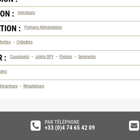
ON :
Injecteurs
ION :
Pompes Alimentation
hettes
-
Cylindres
 :
Coussinets
-
Joints SPY
-
Pistons
-
Segments
oies
émarreurs
-
Régulateurs
PAR TÉLÉPHONE
+33 (0)4 74 65 42 09