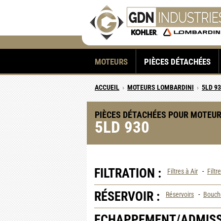
MOTEURS
PIÈCES DÉTACHÉES
ACCUEIL
›
MOTEURS LOMBARDINI
›
5LD 9
PIÈCES DÉTACHÉES POUR MOTEUR
5LD 930
FILTRATION :
Filtres à Air
-
Filtr
RÉSERVOIR :
Réservoirs
-
Boucho
ECHAPPEMENT/ADMISS