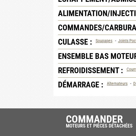
ALIMENTATION/INJECTI
COMMANDES/CARBURAT
CULASSE :
Soupapes
-
Joints Poc
ENSEMBLE BAS MOTEUR
REFROIDISSEMENT :
Courr
DÉMARRAGE :
Alternateurs
-
D
COMMANDER
MOTEURS ET PIÈCES DÉTACHÉES