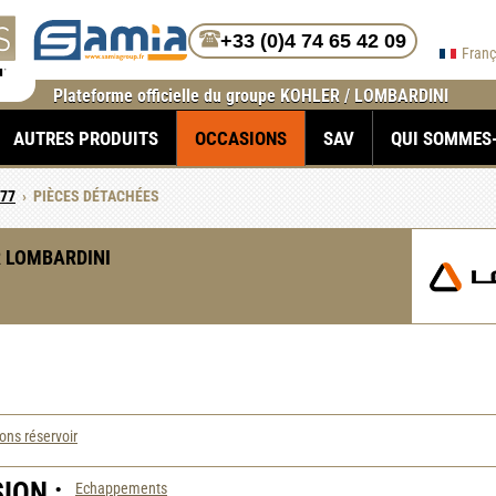
+33 (0)4 74 65 42 09
Fran
Plateforme officielle du groupe KOHLER / LOMBARDINI
AUTRES PRODUITS
OCCASIONS
SAV
QUI SOMMES
477
›
PIÈCES DÉTACHÉES
 LOMBARDINI
ns réservoir
ION :
Echappements