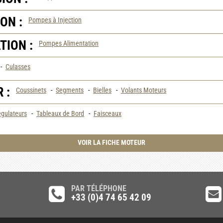
ON :
Pompes à Injection
ION :
Pompes Alimentation
-
Culasses
 :
Coussinets
-
Segments
-
Bielles
-
Volants Moteurs
gulateurs
-
Tableaux de Bord
-
Faisceaux
VOIR LA FICHE MOTEUR
PAR TÉLÉPHONE
+33 (0)4 74 65 42 09