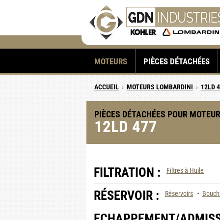
MOTEURS
PIÈCES DÉTACHÉES
ACCUEIL
›
MOTEURS LOMBARDINI
›
12LD 
PIÈCES DÉTACHÉES POUR MOTEUR
12LD 477
FILTRATION :
Filtres à Huile
RÉSERVOIR :
Réservoirs
-
Boucho
ECHAPPEMENT/ADMISS