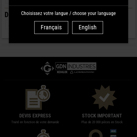
Choisissez votre langue / choose your language
DÉMARRAGE :
Alternateurs
Démarreurs
Régulateurs
Tableaux de Bord
Français
English
DEVIS EXPRESS
STOCK IMPORTANT
Traité en fonction de votre demande
Plus de 20 000 pièces en Stock