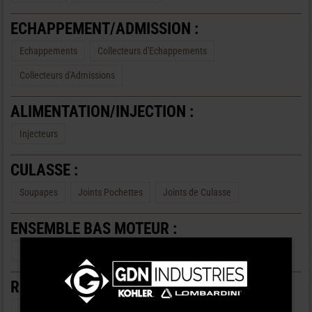
ECHAPPEMENT/ADMISSION :
Echappements
Collecteurs d'Echappements
Collecteurs d'Admissions
ALIMENTATION/INJECTION :
Injecteurs
CULASSE :
Soupapes
Joints Pochettes
Joints de Culasse
ENSEMBLE BAS MOTEUR :
Coussinets
Joints SPY
Segments
Pompes à Huile
REFROIDISSEMENT :
Thermostats