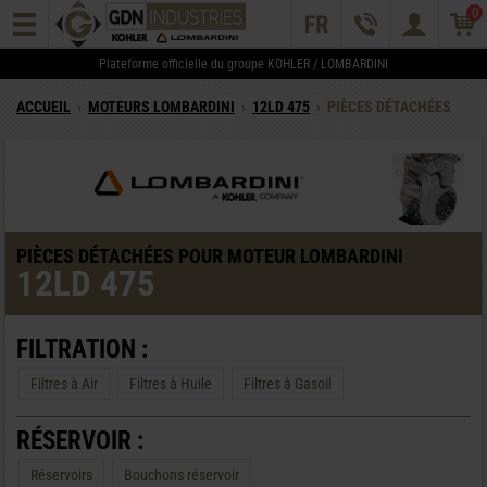
0
Plateforme officielle du groupe KOHLER / LOMBARDINI
ACCUEIL
›
MOTEURS LOMBARDINI
›
12LD 475
›
PIÈCES DÉTACHÉES
PIÈCES DÉTACHÉES POUR MOTEUR LOMBARDINI
12LD 475
FILTRATION :
Filtres à Air
Filtres à Huile
Filtres à Gasoil
RÉSERVOIR :
Réservoirs
Bouchons réservoir