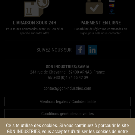
LIVRAISON SOUS 24H
PAIEMENT EN LIGNE
Pour toutes commandes avant 15H ou délai
Possibilité de régler vos commandes en
spécifié sur notre offre
ligne, pour cela nous contacter
Suivez-nous sur Facebook
Suivez-nous sur LinkedIn
SUIVEZ-NOUS SUR
GDN INDUSTRIES/SAMIA
244 rue de Chavanne - 69400 ARNAS, France
Tél :
+33 (0)4 74 65 42 09
contact@gdn-industries.com
Mentions légales / Confidentialité
Conditions générales de ventes
Ce site utilise des cookies. Si vous continuez à parcourir le site
Conditions générales d'utilisation service occasion de GDN
GDN INDUSTRIES, vous acceptez d'utiliser les cookies de notre