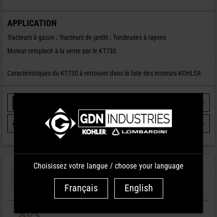
APPLICATION
Tracteurs à gazon ; Tracteurs de jardin ; Tondeuses à rayons
Moteur remplacé à la vente par le KT730
Caractéristiques du KT730 à retrouver dans la liste des moteurs KOHLER
COURBE DE PERFORMANCES
MOTEUR KOHLER SV 820 ESSENCE
VOIR LES PIÈCES DÉTACHÉES
MOTEUR KOHLER SV 820 ESSENCE
Choisissez votre langue / choose your language
PRÉPARATION
MOTEURS
Français
English