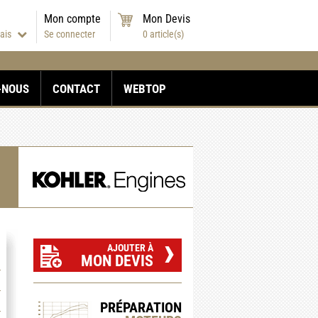
Mon compte
Mon Devis
çais
Se connecter
0
article(s)
-NOUS
CONTACT
WEBTOP
›
AJOUTER À
MON DEVIS
PRÉPARATION